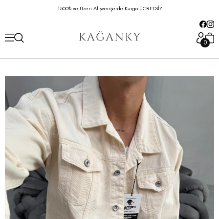
1500₺ ve Üzeri Alışverişerde Kargo ÜCRETSİZ
Hafta İçi 16:00'da
0