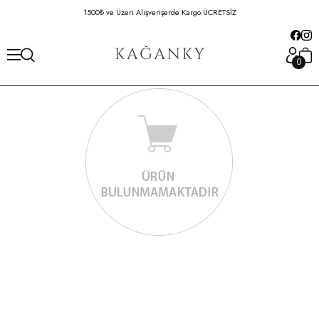
1500₺ ve Üzeri Alışverişerde Kargo ÜCRETSİZ
Hafta İçi 16:00'da
0