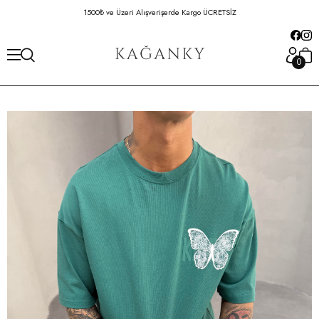
1500₺ ve Üzeri Alışverişerde Kargo ÜCRETSİZ
Hafta İçi 16:00'da
0