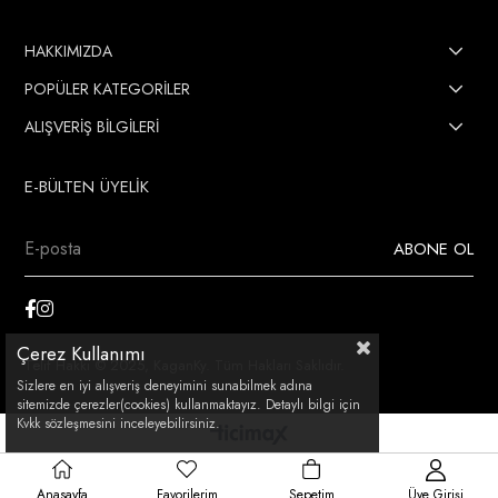
HAKKIMIZDA
POPÜLER KATEGORİLER
ALIŞVERİŞ BİLGİLERİ
E-BÜLTEN ÜYELİK
ABONE OL
Çerez Kullanımı
Telif Hakkı © 2025, KaganKy. Tüm Hakları Saklıdır.
Sizlere en iyi alışveriş deneyimini sunabilmek adına
sitemizde çerezler(cookies) kullanmaktayız. Detaylı bilgi için
Kvkk sözleşmesini inceleyebilirsiniz.
Anasayfa
Favorilerim
Sepetim
Üye Girişi