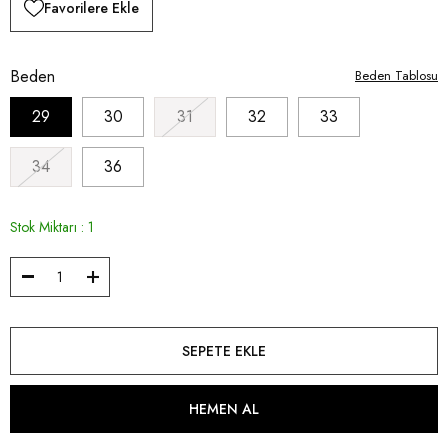
Favorilere Ekle
Beden
Beden Tablosu
29
30
31
32
33
34
36
Stok Miktarı
:
1