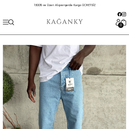
1500₺ ve Üzeri Alışverişerde Kargo ÜCRETSİZ
Hafta İçi 16:00'da
0